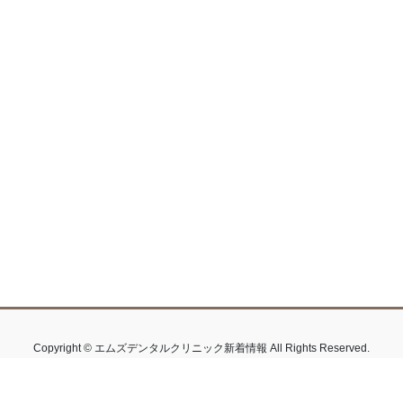
Copyright © エムズデンタルクリニック新着情報 All Rights Reserved.
Powered by
WordPress
&
Lightning Theme
by Vektor,Inc. technology.