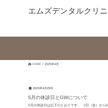
コ
ナ
ン
ビ
エムズデンタルクリニ
テ
ゲ
ン
ー
ツ
シ
へ
ョ
ス
ン
キ
に
ッ
移
プ
動
HOME
2025年4月
2025年4月29日
5月の休診日とGWについて
5月の休診日は以下のとおりです。 2日（金）から