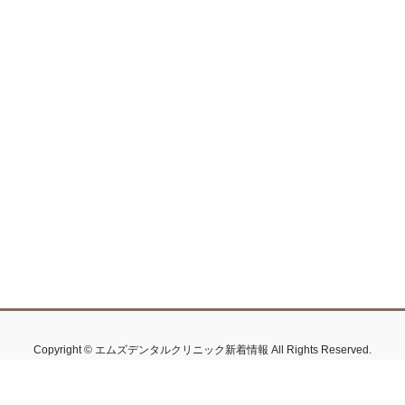
Copyright © エムズデンタルクリニック新着情報 All Rights Reserved.
Powered by
WordPress
&
Lightning Theme
by Vektor,Inc. technology.