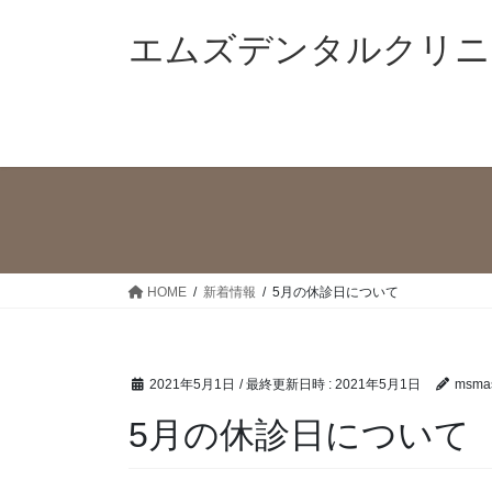
コ
ナ
ン
ビ
エムズデンタルクリニ
テ
ゲ
ン
ー
ツ
シ
へ
ョ
ス
ン
キ
に
ッ
移
プ
動
HOME
新着情報
5月の休診日について
2021年5月1日
/ 最終更新日時 :
2021年5月1日
msmas
5月の休診日について